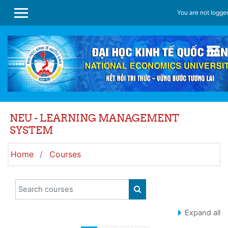
Skip to main content
You are not logged
SIDE PANEL
NEU - LEARNING MANAGEMENT
SYSTEM
Home
Courses
Search courses
SEARCH COURSES
Expand all