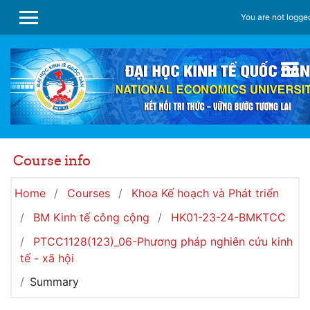
Skip to main content
You are not logged
SIDE PANEL
Course info
Home
Courses
Khoa Kế hoạch và Phát triển
BM Kinh tế công cộng
HK01-23-24-BMKTCC
PTCC1128(123)_06-Phương pháp nghiên cứu kinh
tế - xã hội
Summary