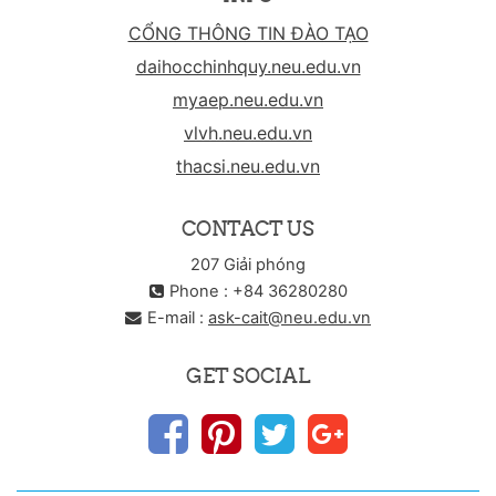
CỔNG THÔNG TIN ĐÀO TẠO
daihocchinhquy.neu.edu.vn
myaep.neu.edu.vn
vlvh.neu.edu.vn
thacsi.neu.edu.vn
CONTACT US
207 Giải phóng
Phone : +84 36280280
E-mail :
ask-cait@neu.edu.vn
GET SOCIAL