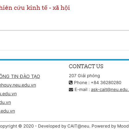
ên cứu kinh tế - xã hội
CONTACT US
207 Giải phóng
ÔNG TIN ĐÀO TẠO
Phone : +84 36280280
nhquy.neu.edu.vn
E-mail :
ask-cait@neu.edu
.edu.vn
du.vn
.edu.vn
opyright © 2020 - Developed by CAIT@neu. Powered by Mood