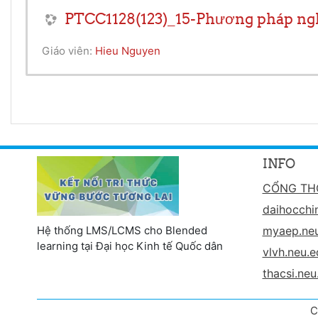
PTCC1128(123)_15-Phương pháp nghi
Giáo viên:
Hieu Nguyen
INFO
CỔNG TH
daihocchi
Hệ thống LMS/LCMS cho Blended
myaep.neu
learning tại Đại học Kinh tế Quốc dân
vlvh.neu.e
thacsi.neu
C