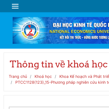
Chuyển tới nội dung chính
BẢNG ĐIỀU KHIỂN CẠNH
Thông tin về khoá học
Trang chủ
Khoá học
Khoa Kế hoạch và Phát tri
PTCC1128(123)_15-Phương pháp nghiên cứu kinh tế