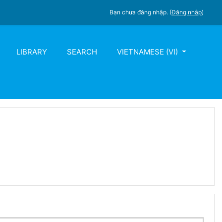
Bạn chưa đăng nhập. (
Đăng nhập
)
LIBRARY
SEARCH
VIETNAMESE ‎(VI)‎