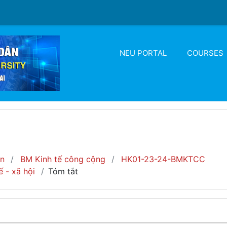
NEU PORTAL
COURSES
ển
BM Kinh tế công cộng
HK01-23-24-BMKTCC
 - xã hội
Tóm tắt