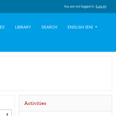
You are not logged in. (
Log in
)
ES
LIBRARY
SEARCH
ENGLISH ‎(EN)‎
Skip Activities
Activities