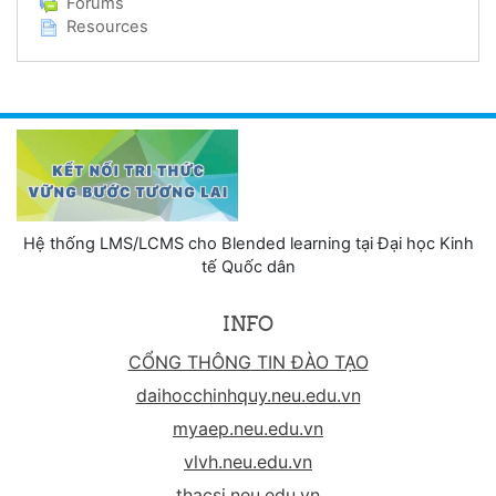
Forums
Resources
Hệ thống LMS/LCMS cho Blended learning tại Đại học Kinh
tế Quốc dân
INFO
CỔNG THÔNG TIN ĐÀO TẠO
daihocchinhquy.neu.edu.vn
myaep.neu.edu.vn
vlvh.neu.edu.vn
thacsi.neu.edu.vn