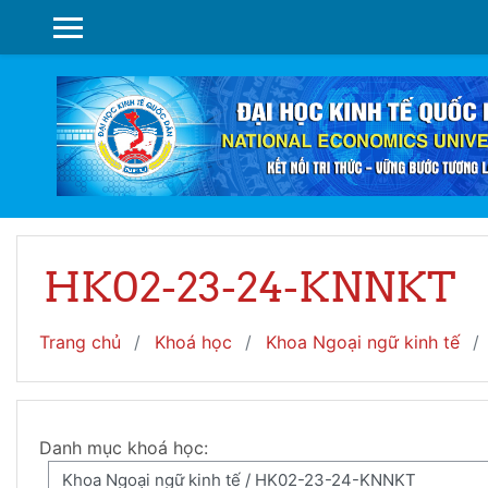
Chuyển tới nội dung chính
BẢNG ĐIỀU KHIỂN CẠNH
HK02-23-24-KNNKT
Trang chủ
Khoá học
Khoa Ngoại ngữ kinh tế
Danh mục khoá học: