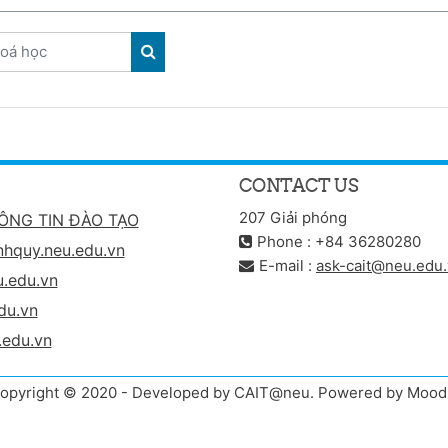
oá học
TÌM KIẾM KHOÁ HỌC
CONTACT US
207 Giải phóng
ÔNG TIN ĐÀO TẠO
Phone : +84 36280280
nhquy.neu.edu.vn
E-mail :
ask-cait@neu.edu
.edu.vn
du.vn
.edu.vn
opyright © 2020 - Developed by CAIT@neu. Powered by Mood