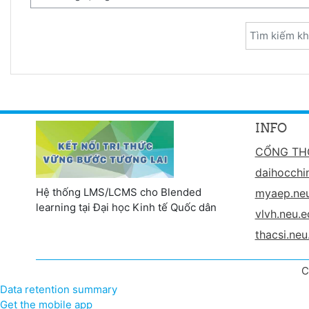
Tìm kiếm kh
INFO
CỔNG TH
daihocchi
Hệ thống LMS/LCMS cho Blended
myaep.neu
learning tại Đại học Kinh tế Quốc dân
vlvh.neu.e
thacsi.neu
C
Data retention summary
Get the mobile app