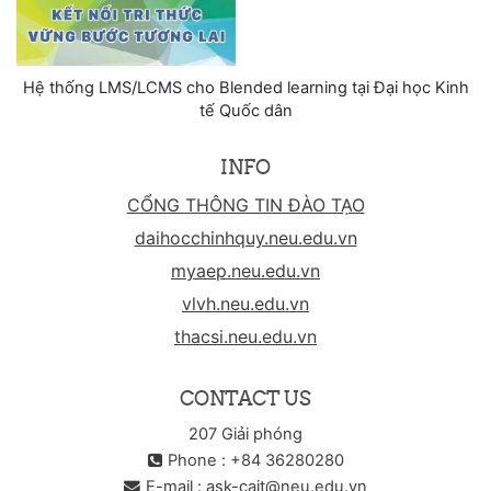
Hệ thống LMS/LCMS cho Blended learning tại Đại học Kinh
tế Quốc dân
INFO
CỔNG THÔNG TIN ĐÀO TẠO
daihocchinhquy.neu.edu.vn
myaep.neu.edu.vn
vlvh.neu.edu.vn
thacsi.neu.edu.vn
CONTACT US
207 Giải phóng
Phone : +84 36280280
E-mail :
ask-cait@neu.edu.vn