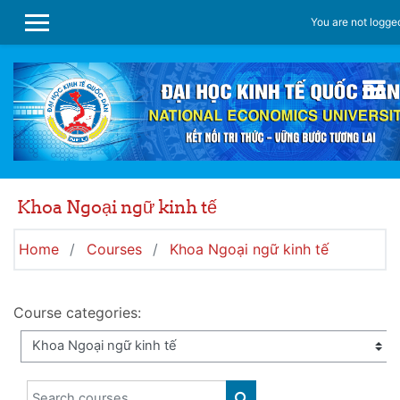
Skip to main content
You are not logged
SIDE PANEL
Khoa Ngoại ngữ kinh tế
Home
Courses
Khoa Ngoại ngữ kinh tế
Course categories:
Search courses