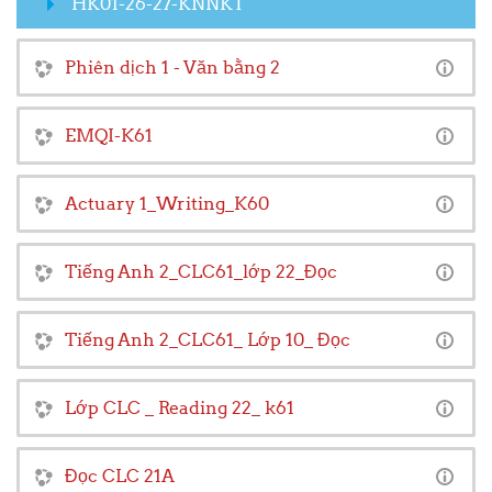
HK01-26-27-KNNKT
Phiên dịch 1 - Văn bằng 2
EMQI-K61
Actuary 1_Writing_K60
Tiếng Anh 2_CLC61_lớp 22_Đọc
Tiếng Anh 2_CLC61_ Lớp 10_ Đọc
Lớp CLC _ Reading 22_ k61
Đọc CLC 21A