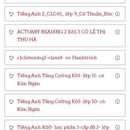
Tiếng Anh 2_CLC61_ lớp 9_Cô Thuận_Đọc
ACTUARY READING 2 K61.3 CÔ LÊ THỊ
THU HÀ
clclistening2-class8- co Hanhtrinh
Tiếng Anh Tăng Cường K61- lớp 11- cô
Kim Ngân
Tiếng Anh Tăng Cường K61- lớp 10- cô
Kim Ngân
Tiếng Anh K60- học phần 1-cấp độ 2- lớp