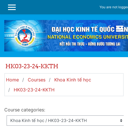
Skip to main content
You are not logged
SIDE PANEL
HK03-23-24-KKTH
Home
Courses
Khoa Kinh tế học
HK03-23-24-KKTH
Course categories: