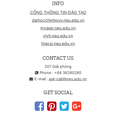
INFO
CỔNG THÔNG TIN ĐÀO TẠO
daihocchinhquy.neu.edu.vn
myaep.neu.edu.vn
vlvh.neu.edu.vn
thacsi.neu.edu.vn
CONTACT US
207 Giải phóng
Phone : +84 36280280
E-mail :
ask-cait@neu.edu.vn
GET SOCIAL