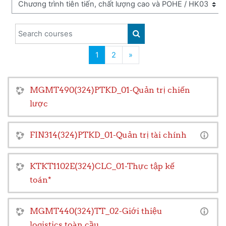
Search courses
SEARCH COURSES
(current)
Next page
1
2
»
MGMT490(324)PTKD_01-Quản trị chiến
lược
FIN314(324)PTKD_01-Quản trị tài chính
KTKT1102E(324)CLC_01-Thực tập kế
toán*
MGMT440(324)TT_02-Giới thiệu
logistics toàn cầu