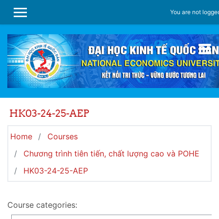
Skip to main content
You are not logged
SIDE PANEL
HK03-24-25-AEP
Home
Courses
Chương trình tiên tiến, chất lượng cao và POHE
HK03-24-25-AEP
Course categories: