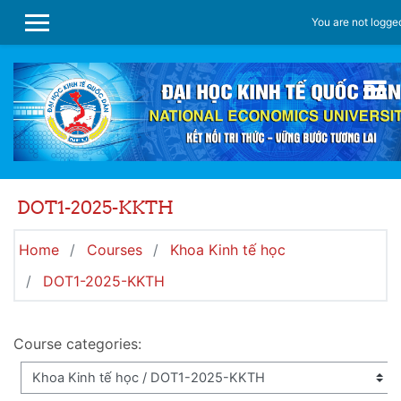
Skip to main content
You are not logged
SIDE PANEL
DOT1-2025-KKTH
Home
Courses
Khoa Kinh tế học
DOT1-2025-KKTH
Course categories: