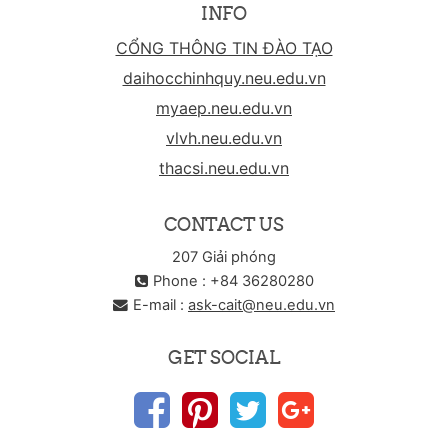
INFO
CỔNG THÔNG TIN ĐÀO TẠO
daihocchinhquy.neu.edu.vn
myaep.neu.edu.vn
vlvh.neu.edu.vn
thacsi.neu.edu.vn
CONTACT US
207 Giải phóng
Phone : +84 36280280
E-mail :
ask-cait@neu.edu.vn
GET SOCIAL