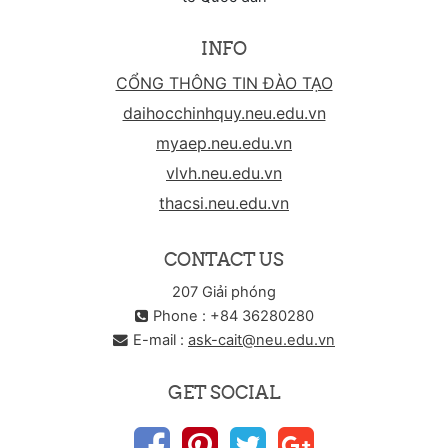
INFO
CỔNG THÔNG TIN ĐÀO TẠO
daihocchinhquy.neu.edu.vn
myaep.neu.edu.vn
vlvh.neu.edu.vn
thacsi.neu.edu.vn
CONTACT US
207 Giải phóng
Phone : +84 36280280
E-mail :
ask-cait@neu.edu.vn
GET SOCIAL