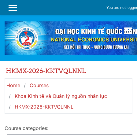
Skip to main content
You are not logged
SIDE PANEL
HKMX-2026-KKTVQLNNL
Home
Courses
Khoa Kinh tế và Quản lý nguồn nhân lực
HKMX-2026-KKTVQLNNL
Course categories: