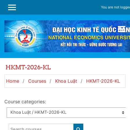
Skip to main content
You are not logged
SIDE PANEL
HKMT-2026-KL
Home
Courses
Khoa Luật
HKMT-2026-KL
Course categories:
Search courses