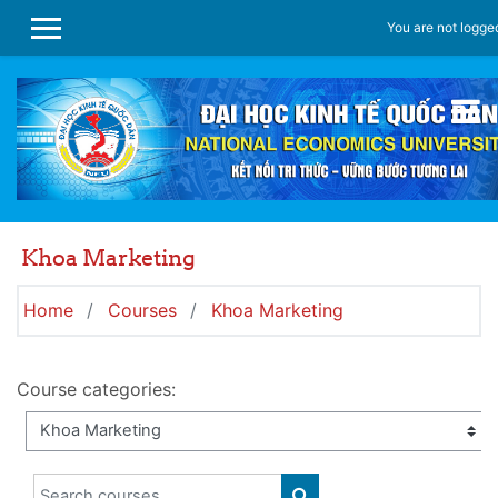
Skip to main content
You are not logged
SIDE PANEL
Khoa Marketing
Home
Courses
Khoa Marketing
Course categories:
Search courses