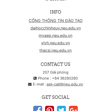
INFO
CỔNG THÔNG TIN ĐÀO TẠO
daihocchinhquy.neu.edu.vn
myaep.neu.edu.vn
vlvh.neu.edu.vn
thacsi.neu.edu.vn
CONTACT US
207 Giải phóng
Phone : +84 36280280
E-mail :
ask-cait@neu.edu.vn
GET SOCIAL