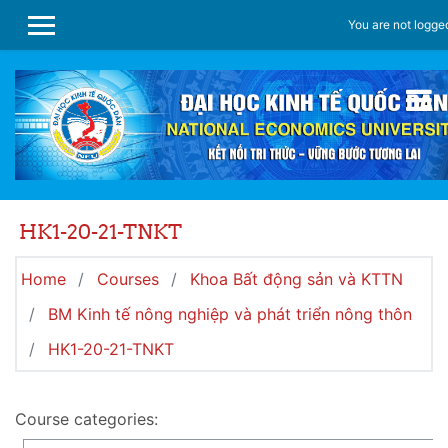
Skip to main content
You are not logged
SIDE PANEL
HK1-20-21-TNKT
Home
Courses
Khoa Bất động sản và KTTN
BM Kinh tế nông nghiệp và phát triển nông thôn
HK1-20-21-TNKT
Course categories: