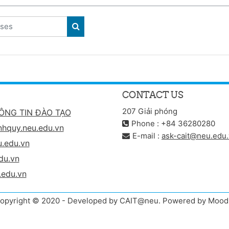
ses
SEARCH COURSES
CONTACT US
207 Giải phóng
ÔNG TIN ĐÀO TẠO
Phone : +84 36280280
nhquy.neu.edu.vn
E-mail :
ask-cait@neu.edu
.edu.vn
du.vn
.edu.vn
opyright © 2020 - Developed by CAIT@neu. Powered by Mood