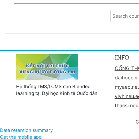
Search cour
INFO
CỔNG TH
daihocchi
Hệ thống LMS/LCMS cho Blended
myaep.neu
learning tại Đại học Kinh tế Quốc dân
vlvh.neu.e
thacsi.neu
C
Data retention summary
Get the mobile app