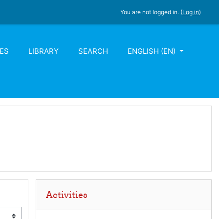
You are not logged in. (
Log in
)
ES
LIBRARY
SEARCH
ENGLISH ‎(EN)‎
Skip Activities
Activities