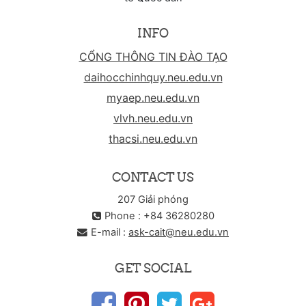
INFO
CỔNG THÔNG TIN ĐÀO TẠO
daihocchinhquy.neu.edu.vn
myaep.neu.edu.vn
vlvh.neu.edu.vn
thacsi.neu.edu.vn
CONTACT US
207 Giải phóng
Phone : +84 36280280
E-mail :
ask-cait@neu.edu.vn
GET SOCIAL