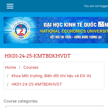
Skip to main content
You are not logged
SIDE PANEL
HK01-24-25-KMTBDKHVDT
Home
Courses
Khoa Môi trường, Biến đổi khí hậu và Đô thị
HK01-24-25-KMTBDKHVDT
Course categories: