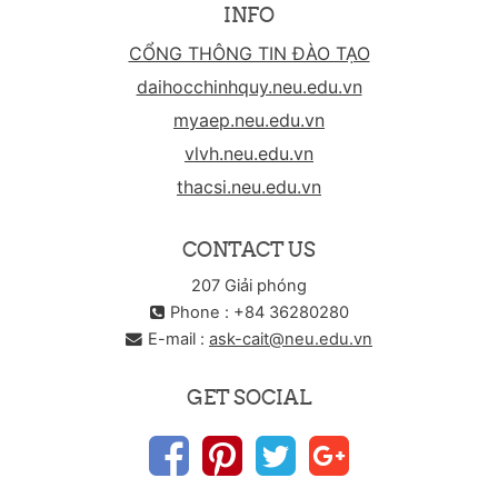
INFO
CỔNG THÔNG TIN ĐÀO TẠO
daihocchinhquy.neu.edu.vn
myaep.neu.edu.vn
vlvh.neu.edu.vn
thacsi.neu.edu.vn
CONTACT US
207 Giải phóng
Phone : +84 36280280
E-mail :
ask-cait@neu.edu.vn
GET SOCIAL