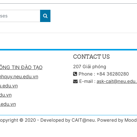
ses
SEARCH COURSES
CONTACT US
207 Giải phóng
ÔNG TIN ĐÀO TẠO
Phone : +84 36280280
nhquy.neu.edu.vn
E-mail :
ask-cait@neu.edu
.edu.vn
du.vn
.edu.vn
opyright © 2020 - Developed by CAIT@neu. Powered by Mood