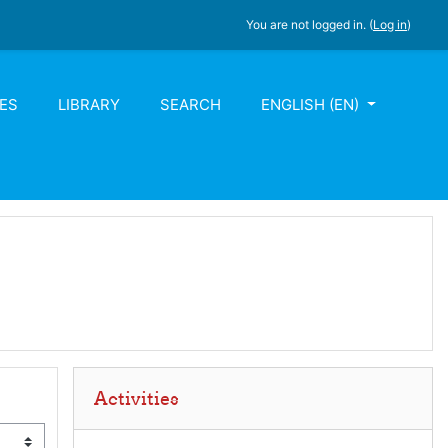
You are not logged in. (
Log in
)
ES
LIBRARY
SEARCH
ENGLISH ‎(EN)‎
Skip Activities
Activities