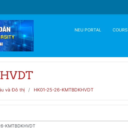
NEU PORTAL
COURS
KHVDT
ậu và Đô thị
HK01-25-26-KMTBDKHVDT