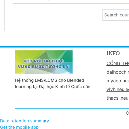
Search cour
INFO
CỔNG TH
daihocchi
Hệ thống LMS/LCMS cho Blended
myaep.neu
learning tại Đại học Kinh tế Quốc dân
vlvh.neu.e
thacsi.neu
C
Data retention summary
Get the mobile app