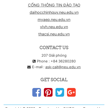
CỔNG THÔNG TIN ĐÀO TẠO
daihocchinhquy.neu.edu.vn
myaep.neu.edu.vn
vlvh.neu.edu.vn
thacsi.neu.edu.vn
CONTACT US
207 Giải phóng
Phone : +84 36280280
E-mail :
ask-cait@neu.edu.vn
GET SOCIAL