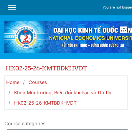
Skip to main content
You are not logged
SIDE PANEL
HK02-25-26-KMTBDKHVDT
Home
Courses
Khoa Môi trường, Biến đổi khí hậu và Đô thị
HK02-25-26-KMTBDKHVDT
Course categories: