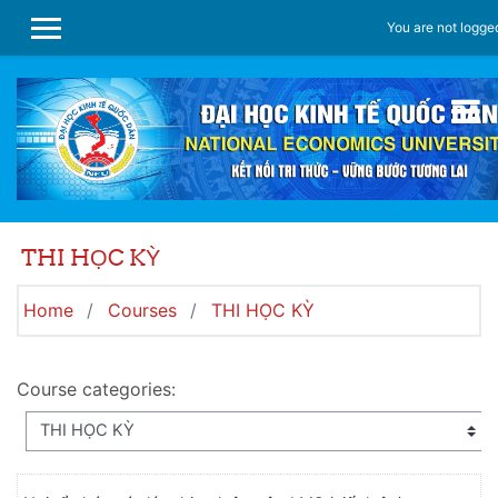
Skip to main content
You are not logged
SIDE PANEL
THI HỌC KỲ
Home
Courses
THI HỌC KỲ
Course categories: