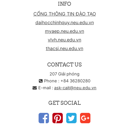
INFO
CỔNG THÔNG TIN ĐÀO TẠO
daihocchinhquy.neu.edu.vn
myaep.neu.edu.vn
vlvh.neu.edu.vn
thacsi.neu.edu.vn
CONTACT US
207 Giải phóng
Phone : +84 36280280
E-mail :
ask-cait@neu.edu.vn
GET SOCIAL