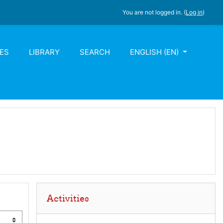
You are not logged in. (
Log in
)
ES
LIBRARY
SEARCH
ENGLISH ‎(EN)‎
Skip Activities
Activities