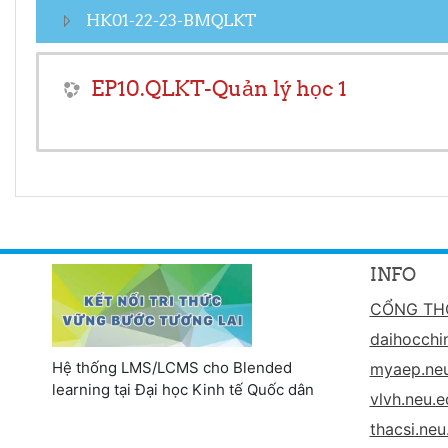
HK01-22-23-BMQLKT
EP10.QLKT-Quản lý học 1
INFO
CỔNG TH
daihocchi
Hệ thống LMS/LCMS cho Blended
myaep.neu
learning tại Đại học Kinh tế Quốc dân
vlvh.neu.e
thacsi.neu