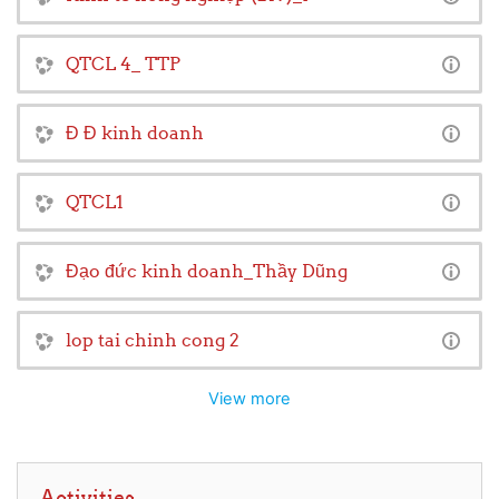
QTCL 4_ TTP
Đ Đ kinh doanh
QTCL1
Đạo đức kinh doanh_Thầy Dũng
lop tai chinh cong 2
View more
Skip Activities
Activities