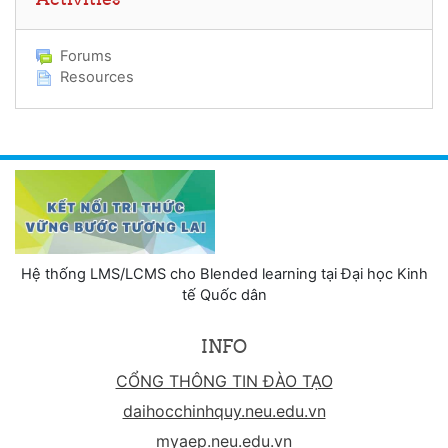
Forums
Resources
Hệ thống LMS/LCMS cho Blended learning tại Đại học Kinh
tế Quốc dân
INFO
CỔNG THÔNG TIN ĐÀO TẠO
daihocchinhquy.neu.edu.vn
myaep.neu.edu.vn