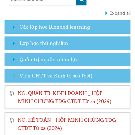
SEARCH COURSES
Expand all
Các lớp học Blended learning
Lớp học thử nghiệm
Quản trị nguồn nhân lực
Viện CNTT và Kinh tế số (Test).
NG. QUẢN TRỊ KINH DOANH _ HỘP
MINH CHỨNG TĐG CTĐT Từ xa (2024)
NG. KẾ TOÁN _ HỘP MINH CHỨNG TĐG
CTĐT Từ xa (2024)