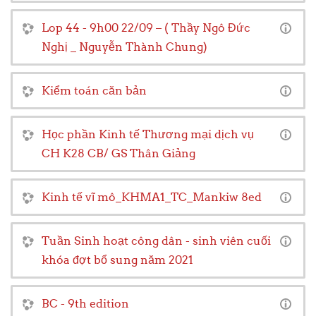
Lop 44 - 9h00 22/09 – ( Thầy Ngô Đức
Nghị _ Nguyễn Thành Chung)
Kiểm toán căn bản
Học phần Kinh tế Thương mại dịch vụ
CH K28 CB/ GS Thân Giảng
Kinh tế vĩ mô_KHMA1_TC_Mankiw 8ed
Tuần Sinh hoạt công dân - sinh viên cuối
khóa đợt bổ sung năm 2021
BC - 9th edition