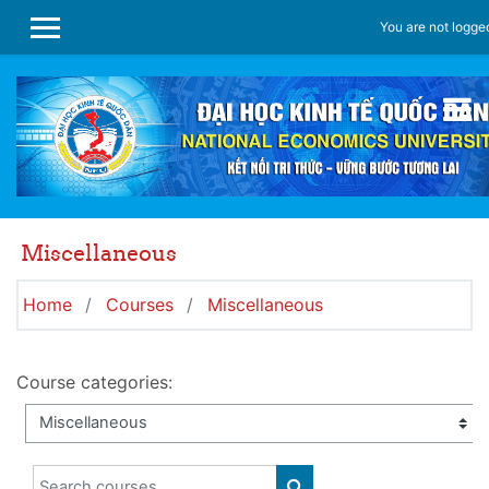
Skip to main content
You are not logged
SIDE PANEL
Miscellaneous
Home
Courses
Miscellaneous
Course categories:
Search courses