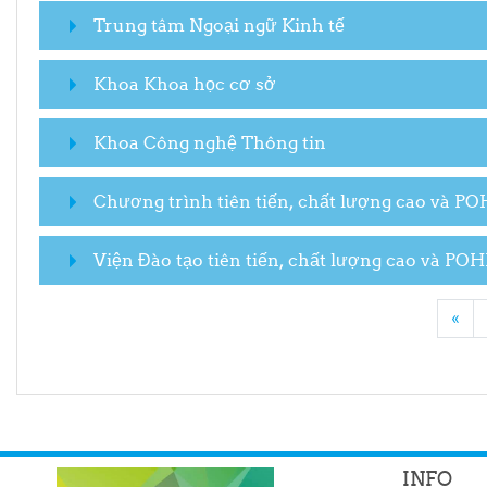
Trung tâm Ngoại ngữ Kinh tế
Khoa Khoa học cơ sở
Khoa Công nghệ Thông tin
Chương trình tiên tiến, chất lượng cao và P
Viện Đào tạo tiên tiến, chất lượng cao và POH
Pre
«
INFO