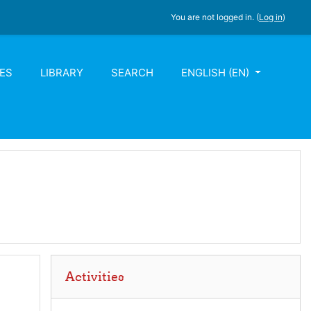
You are not logged in. (
Log in
)
ES
LIBRARY
SEARCH
ENGLISH ‎(EN)‎
Skip Activities
Activities